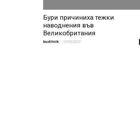
Бури причиниха тежки
наводнения във
Великобритания
budilnik
-
13/06/2023