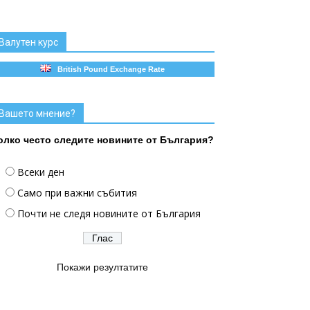
Валутен курс
British Pound Exchange Rate
Вашето мнение?
олко често следите новините от България?
Всеки ден
Само при важни събития
Почти не следя новините от България
Покажи резултатите