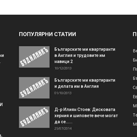
ПОПУЛЯРНИ СТАТИИ
П
Българските ми квартиранти
В
ни
в Англия и трудовите им
Б
,
навици 2
10/12/2013
П
Б
Българските ми квартиранти
и делата им в Англия
С
01/10/2013
Е
 И
М
Д-р Илиян Стоев: Дисковата
Т
херния и шиповете вече могат
да се…...
М
25/07/2014
,