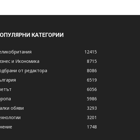
ОПУЛЯРНИ КАТЕГОРИИ
еликобритания
12415
изнес и Икономика
8715
одбрани от редактора
8086
ългария
6519
ветът
6056
вропа
5986
алки обяви
3293
ехнологии
3201
нение
1748