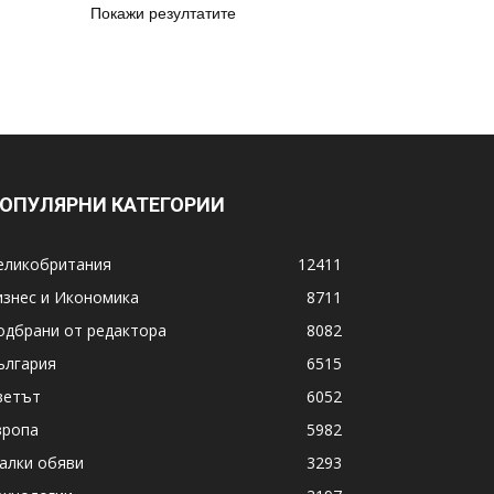
Покажи резултатите
ОПУЛЯРНИ КАТЕГОРИИ
еликобритания
12411
изнес и Икономика
8711
одбрани от редактора
8082
ългария
6515
ветът
6052
вропа
5982
алки обяви
3293