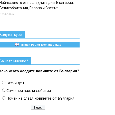
Най-важното от последните дни: България,
Великобритания, Европа и Светът
23/06/2026
Валутен курс
British Pound Exchange Rate
Вашето мнение?
олко често следите новините от България?
Всеки ден
Само при важни събития
Почти не следя новините от България