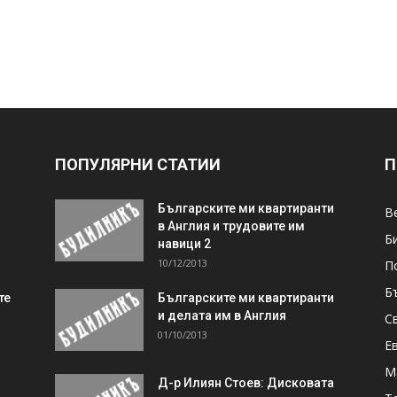
ПОПУЛЯРНИ СТАТИИ
П
Българските ми квартиранти
В
в Англия и трудовите им
Б
навици 2
10/12/2013
П
Б
те
Българските ми квартиранти
и делата им в Англия
С
01/10/2013
Е
М
Д-р Илиян Стоев: Дисковата