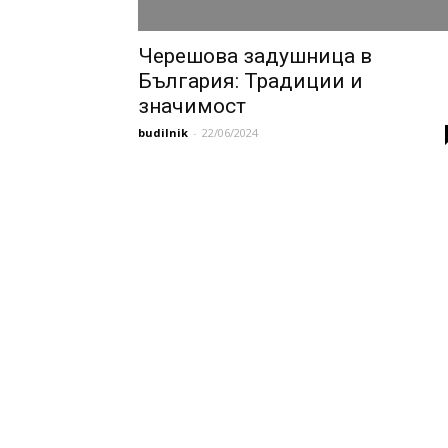
Черешова задушница в
България: Традиции и
значимост
budilnik
-
22/06/2024