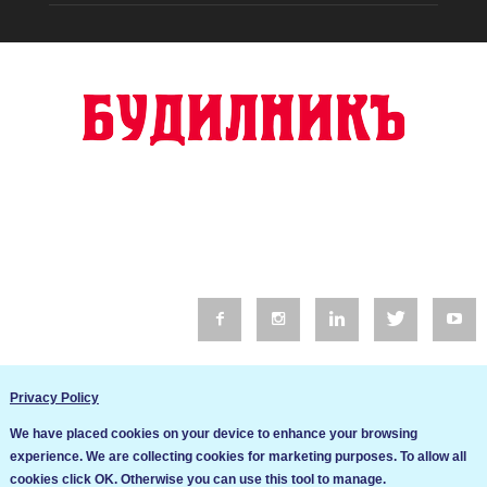
© 2016 Будилник. Всички права запазени.
Privacy Policy
Уебсайт изработка от Go Live UK
We have placed cookies on your device to enhance your browsing
Общи условия
experience. We are collecting cookies for marketing purposes. To allow all
Ние използваме бисквитки за да подобрим услугите си. Ако
cookies click OK. Otherwise you can use this tool to manage.
продължите да посещавате този сайт, ние приемаме, че се