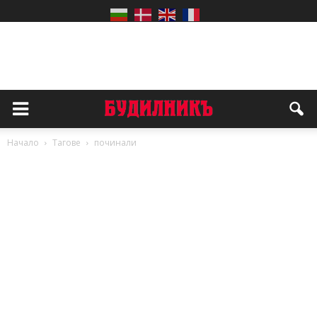
Начало
Тагове
починали