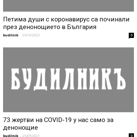
Петима души с коронавирус са починали
през денонощието в България
budilnik
-
05/10/2023
0
73 жертви на COVID-19 у нас само за
денонощие
budilnik
-
25/09/2021
0