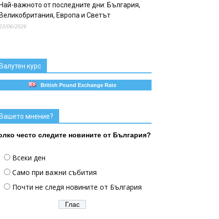
Най-важното от последните дни: България,
Великобритания, Европа и Светът
23/06/2026
Валутен курс
British Pound Exchange Rate
Вашето мнение?
олко често следите новините от България?
Всеки ден
Само при важни събития
Почти не следя новините от България