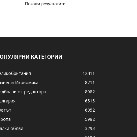
Покажи резултатите
ОПУЛЯРНИ КАТЕГОРИИ
еликобритания
12411
изнес и Икономика
8711
одбрани от редактора
8082
ългария
6515
ветът
6052
вропа
5982
алки обяви
3293