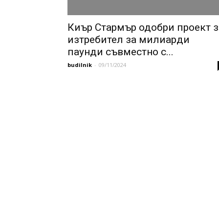
Киър Стармър одобри проект з
изтребител за милиарди
паунди съвместно с...
budilnik
-
09/11/2024