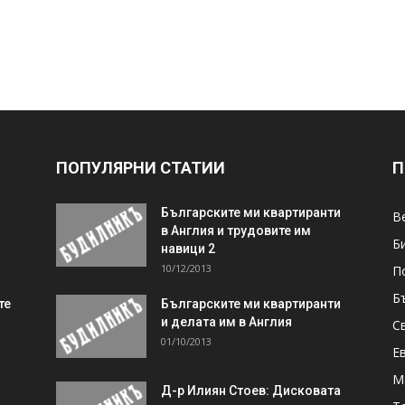
ПОПУЛЯРНИ СТАТИИ
П
Българските ми квартиранти
В
в Англия и трудовите им
Б
навици 2
10/12/2013
П
Б
те
Българските ми квартиранти
и делата им в Англия
С
01/10/2013
Е
М
Д-р Илиян Стоев: Дисковата