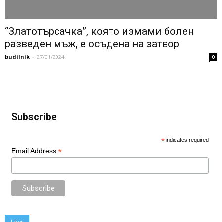
“Златотърсачка”, която измами болен
разведен мъж, е осъдена на затвор
budilnik
-
27/01/2024
0
Subscribe
*
indicates required
*
Email Address