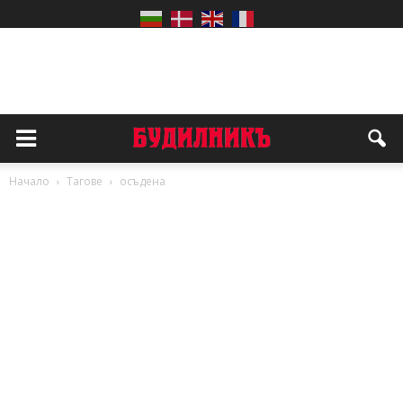
Начало
Тагове
осъдена