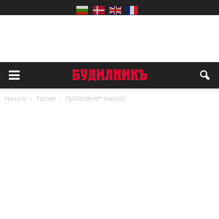
Начало
Тагове
OptiStudent™ Awards