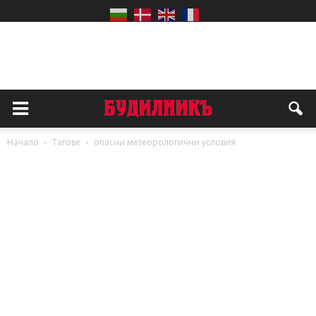
Начало
Тагове
опасни метеорологични условия