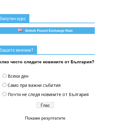
Валутен курс
British Pound Exchange Rate
Вашето мнение?
олко често следите новините от България?
Всеки ден
Само при важни събития
Почти не следя новините от България
Покажи резултатите