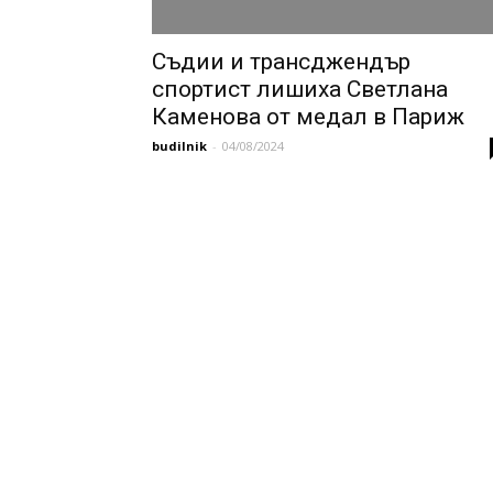
Съдии и трансджендър
спортист лишиха Светлана
Каменова от медал в Париж
budilnik
-
04/08/2024