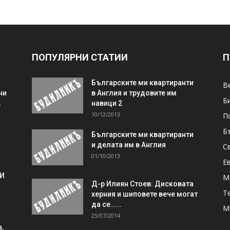
ПОПУЛЯРНИ СТАТИИ
П
Българските ми квартиранти
В
ни
в Англия и трудовите им
Б
,
навици 2
10/12/2013
П
Б
Българските ми квартиранти
и делата им в Англия
С
01/10/2013
Е
 И
М
Д-р Илиян Стоев: Дисковата
Т
херния и шиповете вече могат
да се…...
М
25/07/2014
,