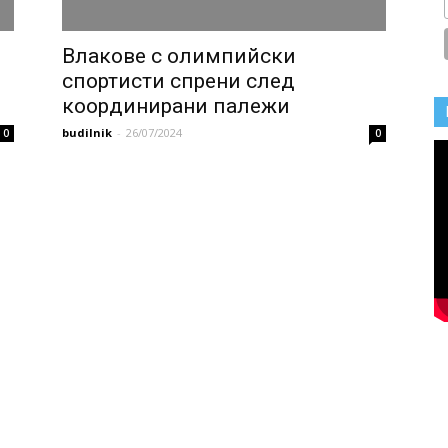
Влакове с олимпийски
спортисти спрени след
координирани палежи
budilnik
-
26/07/2024
0
0