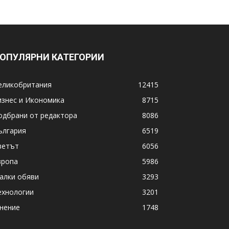
ОПУЛЯРНИ КАТЕГОРИИ
еликобритания
12415
изнес и Икономика
8715
одбрани от редактора
8086
ългария
6519
ветът
6056
вропа
5986
алки обяви
3293
ехнологии
3201
нение
1748