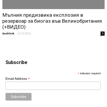
Мълния предизвика експлозия в
резeрвоар за биогаз във Великобритания
(+ВИДЕО)
budilnik
-
03/10/2023
0
Subscribe
*
indicates required
*
Email Address