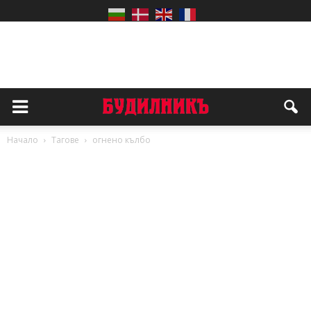
Начало
Тагове
огнено кълбо