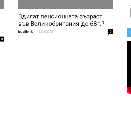
Вдигат пенсионната възраст
във Великобритания до 68г.?
budilnik
-
12/05/2023
0
0