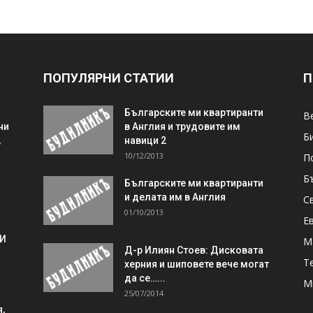
ПОПУЛЯРНИ СТАТИИ
П
Българските ми квартиранти
В
ни
в Англия и трудовите им
Б
,
навици 2
10/12/2013
П
Б
Българските ми квартиранти
и делата им в Англия
С
01/10/2013
Е
 И
М
Д-р Илиян Стоев: Дисковата
Т
херния и шиповете вече могат
да се…...
М
25/07/2014
,