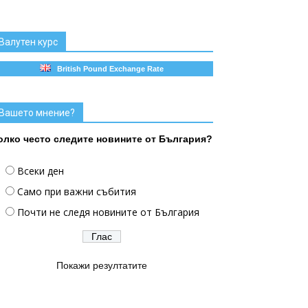
Валутен курс
British Pound Exchange Rate
Вашето мнение?
олко често следите новините от България?
Всеки ден
Само при важни събития
Почти не следя новините от България
Покажи резултатите