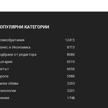
ОПУЛЯРНИ КАТЕГОРИИ
еликобритания
12415
изнес и Икономика
8715
одбрани от редактора
8086
ългария
6519
ветът
6056
вропа
5986
алки обяви
3293
ехнологии
3201
нение
1748