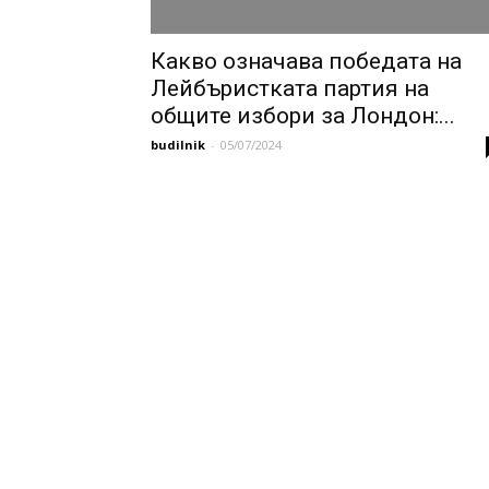
Какво означава победата на
Лейбъристката партия на
общите избори за Лондон:...
budilnik
-
05/07/2024