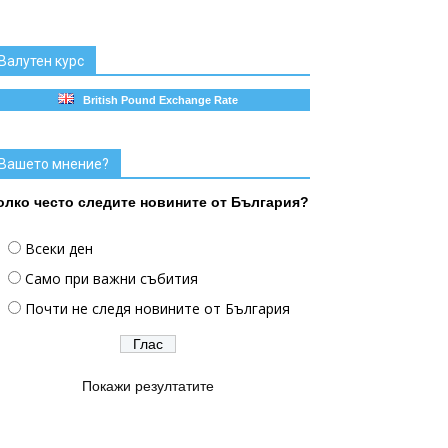
Валутен курс
British Pound Exchange Rate
Вашето мнение?
олко често следите новините от България?
Всеки ден
Само при важни събития
Почти не следя новините от България
Покажи резултатите