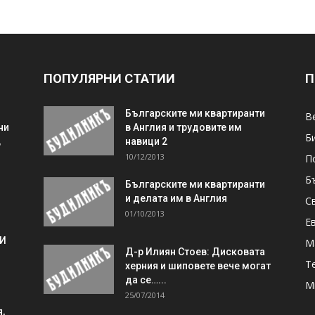
ПОПУЛЯРНИ СТАТИИ
П
Българските ми квартиранти
В
ни
в Англия и трудовите им
Б
,
навици 2
10/12/2013
П
Б
Българските ми квартиранти
и делата им в Англия
С
01/10/2013
Е
 И
М
Д-р Илиян Стоев: Дисковата
Т
херния и шиповете вече могат
да се…...
М
25/07/2014
,