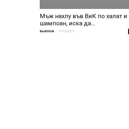
Мъж нахлу във ВиК по халат и 
шампоан, иска да...
budilnik
-
11/12/2023