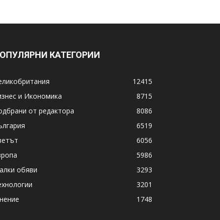
ОПУЛЯРНИ КАТЕГОРИИ
еликобритания
12415
изнес и Икономика
8715
одбрани от редактора
8086
ългария
6519
ветът
6056
вропа
5986
алки обяви
3293
ехнологии
3201
нение
1748