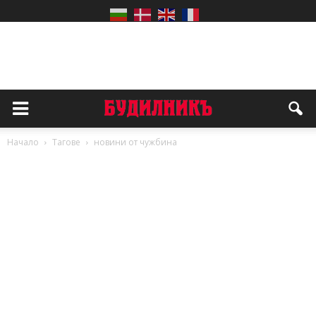
Начало
Тагове
новини от чужбина