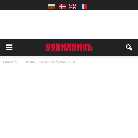
Начало
Тагове
нови собственици