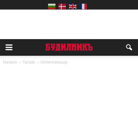
Начало
Тагове
Нотингамшир