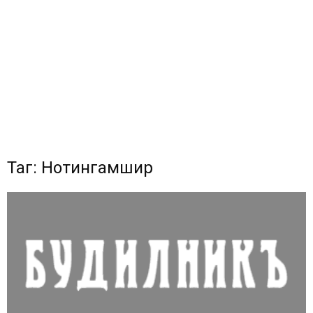
Таг: Нотингамшир