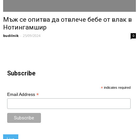
Мъж се опитва да отвлече бебе от влак в
Нотингамшир
budilnik
-
25/09/2024
0
Subscribe
*
indicates required
*
Email Address