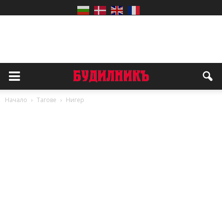
Начало
Тагове
Нигер