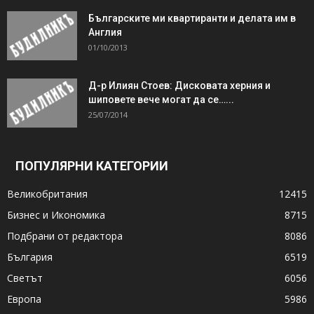
Българските ми квартиранти и делата им в
Англия
01/10/2013
Д-р Илиян Стоев: Дисковата херния и
шиповете вече могат да се…...
25/07/2014
ПОПУЛЯРНИ КАТЕГОРИИ
Великобритания
12415
Бизнес и Икономика
8715
Подбрани от редактора
8086
България
6519
Светът
6056
Европа
5986