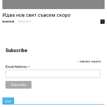
Идва нов свят съвсем скоро
budilnik
-
18/02/2025
0
Subscribe
*
indicates required
*
Email Address
Live