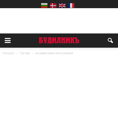
Начало
Тагове
независими икономики