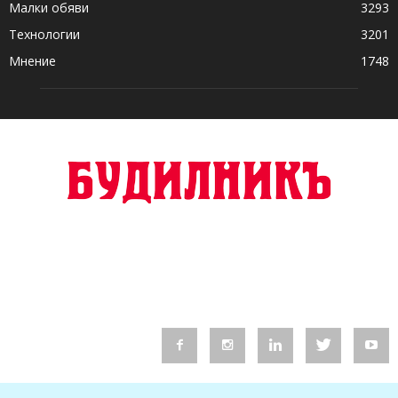
Малки обяви
3293
Технологии
3201
Мнение
1748