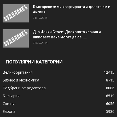
Българските ми квартиранти и делата им в
Англия
01/10/2013
Д-р Илиян Стоев: Дисковата херния и
шиповете вече могат да се…...
25/07/2014
ПОПУЛЯРНИ КАТЕГОРИИ
Великобритания
12415
Бизнес и Икономика
8715
Подбрани от редактора
8086
България
6519
Светът
6056
Европа
5986