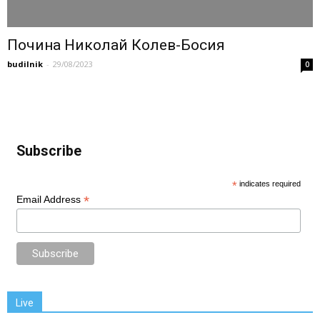
Почина Николай Колев-Босия
budilnik
-
29/08/2023
0
Subscribe
*
indicates required
*
Email Address
Live