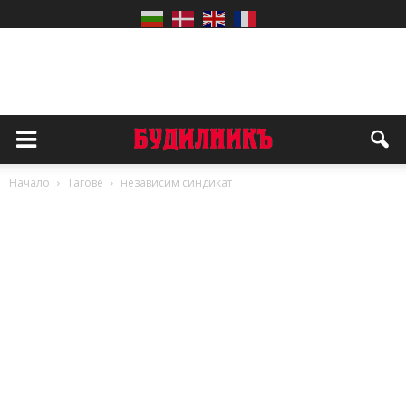
Начало
Тагове
независим синдикат