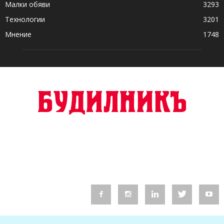
Малки обяви
3293
Технологии
3201
Мнение
1748