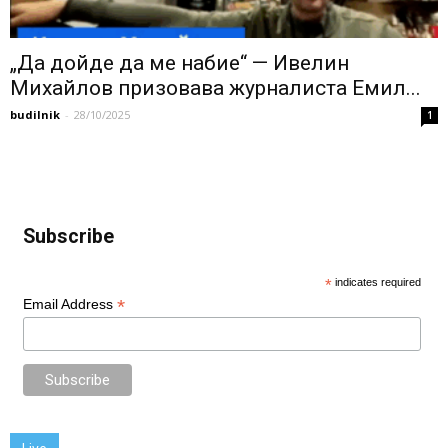
„Да дойде да ме набие“ — Ивелин
Михайлов призовава журналиста Емил...
budilnik
-
28/10/2025
1
Subscribe
*
indicates required
*
Email Address