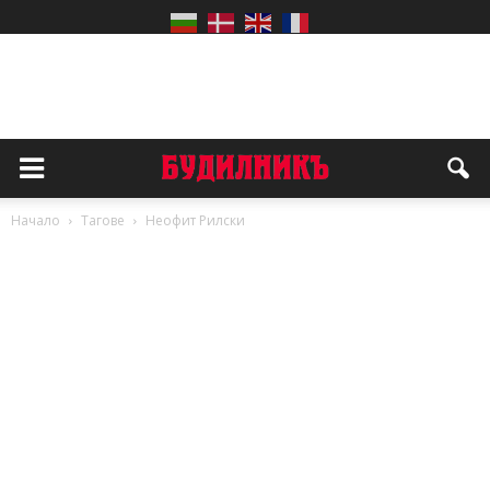
Начало
Тагове
Неофит Рилски