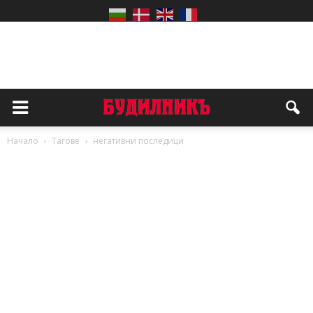
Начало
Тагове
негативни последици