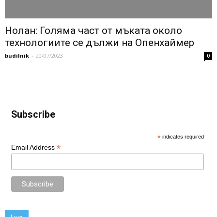
Нолан: Голяма част от мъката около
технологиите се дължи на Опенхаймер
budilnik
-
20/07/2023
0
Subscribe
*
indicates required
*
Email Address