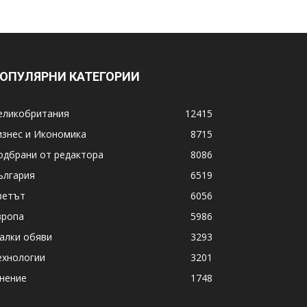
ОПУЛЯРНИ КАТЕГОРИИ
еликобритания
12415
изнес и Икономика
8715
одбрани от редактора
8086
ългария
6519
ветът
6056
вропа
5986
алки обяви
3293
ехнологии
3201
нение
1748