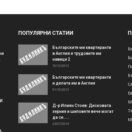
ПОПУЛЯРНИ СТАТИИ
П
Българските ми квартиранти
В
ни
в Англия и трудовите им
Б
,
навици 2
10/12/2013
П
Б
Българските ми квартиранти
и делата им в Англия
С
01/10/2013
Е
 И
М
Д-р Илиян Стоев: Дисковата
Т
херния и шиповете вече могат
да се…...
М
25/07/2014
,