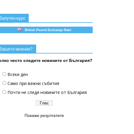
Валутен курс
British Pound Exchange Rate
Вашето мнение?
олко често следите новините от България?
Всеки ден
Само при важни събития
Почти не следя новините от България
Покажи резултатите