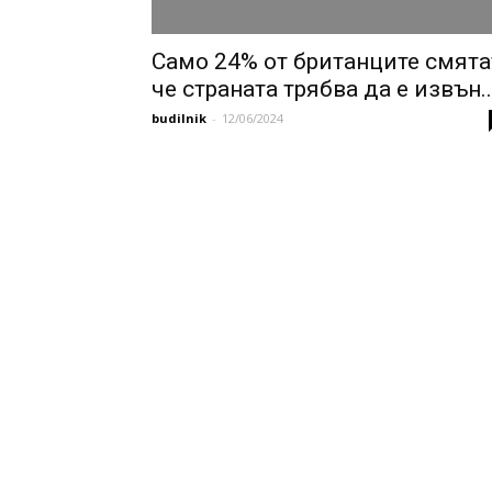
Само 24% от британците смята
че страната трябва да е извън..
budilnik
-
12/06/2024