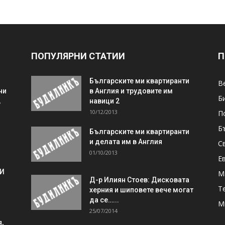
ПОПУЛЯРНИ СТАТИИ
П
Българските ми квартиранти
В
ни
в Англия и трудовите им
Б
,
навици 2
10/12/2013
П
Б
Българските ми квартиранти
и делата им в Англия
С
01/10/2013
Е
 И
М
Д-р Илиян Стоев: Дисковата
Т
херния и шиповете вече могат
да се…...
М
25/07/2014
,