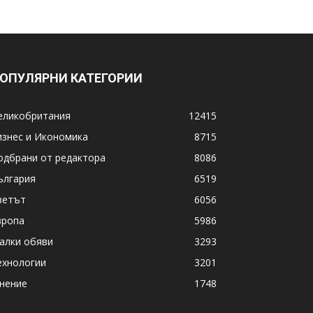
ОПУЛЯРНИ КАТЕГОРИИ
еликобритания
12415
изнес и Икономика
8715
одбрани от редактора
8086
ългария
6519
ветът
6056
вропа
5986
алки обяви
3293
ехнологии
3201
нение
1748