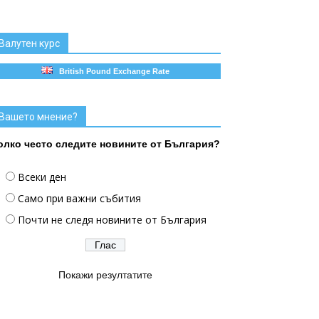
Валутен курс
British Pound Exchange Rate
Вашето мнение?
олко често следите новините от България?
Всеки ден
Само при важни събития
Почти не следя новините от България
Покажи резултатите