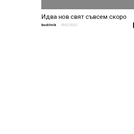
Идва нов свят съвсем скоро
budilnik
-
18/02/2025