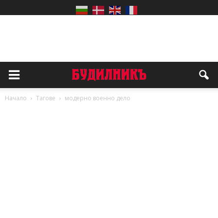
Начало
Тагове
модерно военно дело