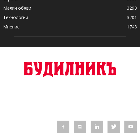
Малки обяви
3293
Технологии
3201
Мнение
1748