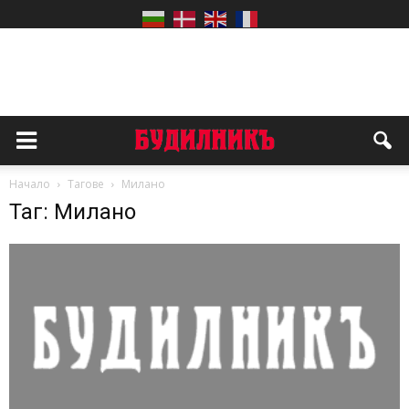
Начало
Тагове
Милано
Таг: Милано