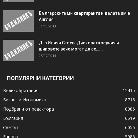
Българските ми квартиранти и делата им в
Англия
01/10/2013
Д-р Илиян Стоев: Дисковата херния и
шиповете вече могат да се…...
25/07/2014
ПОПУЛЯРНИ КАТЕГОРИИ
Великобритания
12415
Бизнес и Икономика
8715
Подбрани от редактора
8086
България
6519
Светът
6056
Европа
5986