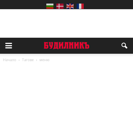
Начало
Тагове
меню