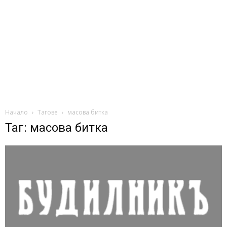
Начало
Тагове
масова битка
Таг: масова битка