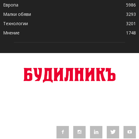
Европа
5986
Малки обяви
3293
Технологии
3201
Мнение
1748