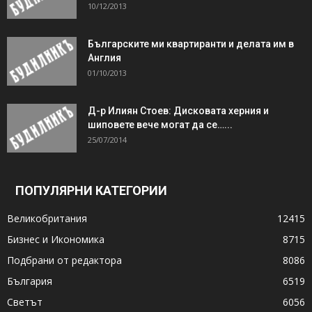
10/12/2013
Българските ми квартиранти и делата им в
Англия
01/10/2013
Д-р Илиян Стоев: Дисковата херния и
шиповете вече могат да се…...
25/07/2014
ПОПУЛЯРНИ КАТЕГОРИИ
Великобритания
12415
Бизнес и Икономика
8715
Подбрани от редактора
8086
България
6519
Светът
6056