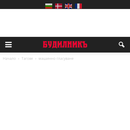
Начало
Тагове
машинно гласуване