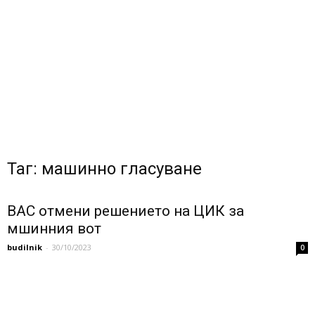
Таг: машинно гласуване
ВАС отмени решението на ЦИК за
мшинния вот
budilnik
-
30/10/2023
0