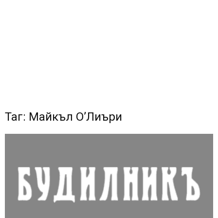
Таг: Майкъл О’Лиъри