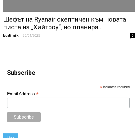
Шефът на Ryanair скептичен към новата
писта на „Хийтроу“, но планира...
budilnik
-
30/01/2025
0
Subscribe
*
indicates required
*
Email Address