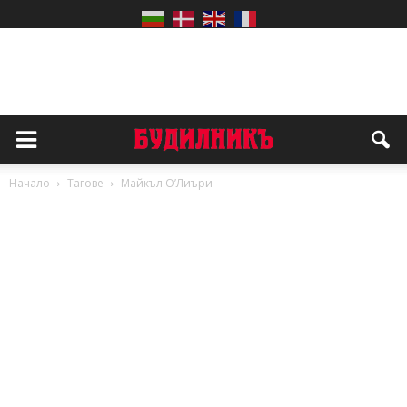
Начало
Тагове
Майкъл О’Лиъри