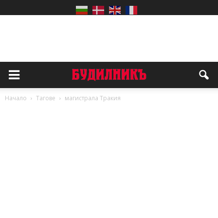
Начало
Тагове
магистрала Тракия