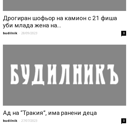
Дрогиран шофьор на камион с 21 фиша
уби млада жена на...
budilnik
-
28/09/2023
0
Ад на “Тракия”, има ранени деца
budilnik
-
27/07/2023
0