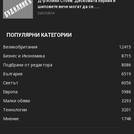
Д-р Илиян Стоев: Дисковата херния и
шиповете вече могат да се…...
25/07/2014
ПОПУЛЯРНИ КАТЕГОРИИ
Великобритания
12415
Бизнес и Икономика
8715
Подбрани от редактора
8086
България
6519
Светът
6056
Европа
5986
Малки обяви
3293
Технологии
3201
Мнение
1748