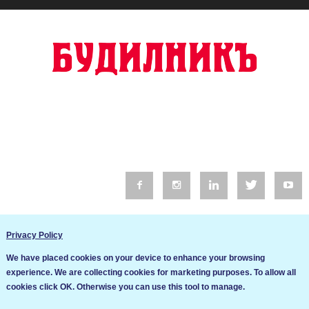
© 2016 Будилник. Всички права запазени.
Privacy Policy
Уебсайт изработка от Go Live UK
We have placed cookies on your device to enhance your browsing
Общи условия
experience. We are collecting cookies for marketing purposes. To allow all
Ние използваме бисквитки за да подобрим услугите си. Ако
cookies click OK. Otherwise you can use this tool to manage.
продължите да посещавате този сайт, ние приемаме, че се
Политика за сигурност и поверителност
съгласявате с използването им.