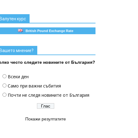
Валутен курс
British Pound Exchange Rate
Вашето мнение?
олко често следите новините от България?
Всеки ден
Само при важни събития
Почти не следя новините от България
Покажи резултатите