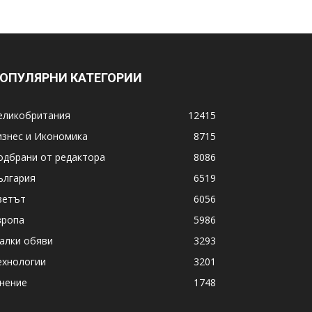
ОПУЛЯРНИ КАТЕГОРИИ
еликобритания
12415
изнес и Икономика
8715
одбрани от редактора
8086
ългария
6519
ветът
6056
вропа
5986
алки обяви
3293
ехнологии
3201
нение
1748