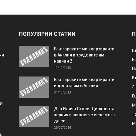
ПОПУЛЯРНИ СТАТИИ
П
Българските ми квартиранти
В
ни
в Англия и трудовите им
Б
,
навици 2
10/12/2013
П
Б
Българските ми квартиранти
и делата им в Англия
С
01/10/2013
Е
 И
М
Д-р Илиян Стоев: Дисковата
Т
херния и шиповете вече могат
да се…...
М
25/07/2014
,