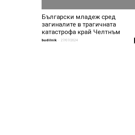
Български младеж сред
загиналите в трагичната
катастрофа край Челтнъм
budilnik
-
27/07/2024