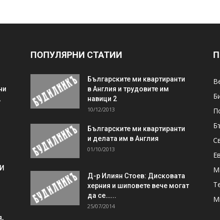
ПОПУЛЯРНИ СТАТИИ
П
Българските ми квартиранти
В
ни
в Англия и трудовите им
Б
,
навици 2
10/12/2013
П
Б
Българските ми квартиранти
и делата им в Англия
С
01/10/2013
Е
 И
М
Д-р Илиян Стоев: Дисковата
Т
херния и шиповете вече могат
да се…...
М
25/07/2014
,