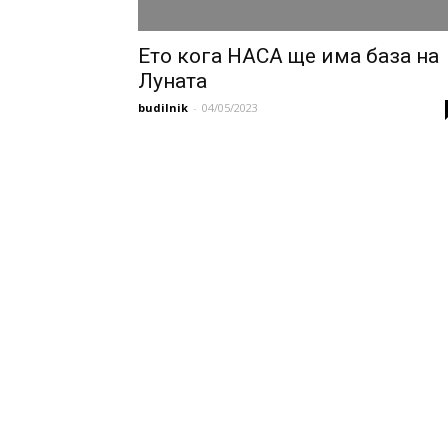
Ето кога НАСА ще има база на
Луната
budilnik
-
04/05/2023