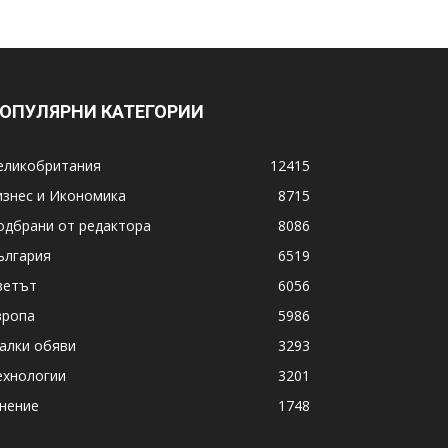
ОПУЛЯРНИ КАТЕГОРИИ
еликобритания
12415
изнес и Икономика
8715
одбрани от редактора
8086
ългария
6519
ветът
6056
вропа
5986
алки обяви
3293
ехнологии
3201
нение
1748