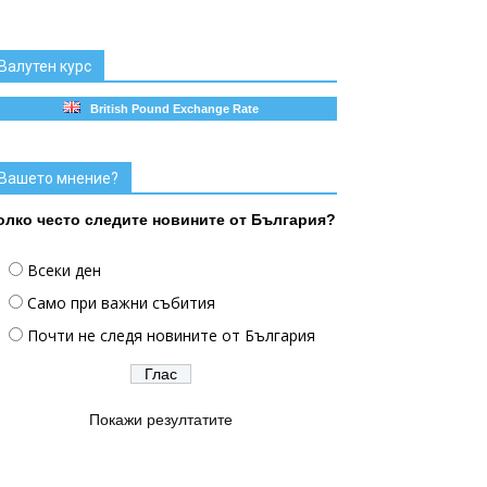
Валутен курс
British Pound Exchange Rate
Вашето мнение?
олко често следите новините от България?
Всеки ден
Само при важни събития
Почти не следя новините от България
Покажи резултатите