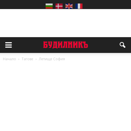
Начало
Тагове
Летище София