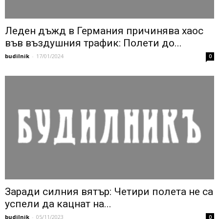
Леден дъжд в Германия причинява хаос
във въздушния трафик: Полети до...
budilnik
-
17/01/2024
0
Заради силния вятър: Четири полета не са
успели да кацнат на...
budilnik
-
05/11/2023
0