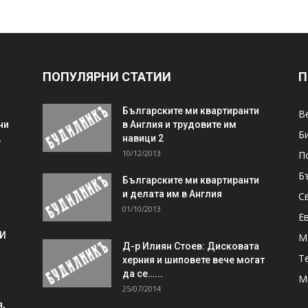
ПОПУЛЯРНИ СТАТИИ
П
Българските ми квартиранти
В
ни
в Англия и трудовите им
Б
,
навици 2
10/12/2013
П
Б
Българските ми квартиранти
и делата им в Англия
С
01/10/2013
Е
 И
М
Д-р Илиян Стоев: Дисковата
Т
херния и шиповете вече могат
да се…...
М
25/07/2014
,