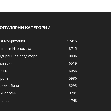
ОПУЛЯРНИ КАТЕГОРИИ
еликобритания
12415
изнес и Икономика
8715
одбрани от редактора
8086
ългария
6519
ветът
6056
вропа
5986
алки обяви
3293
ехнологии
3201
нение
1748