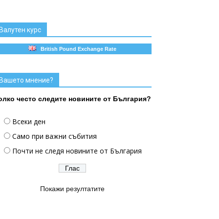
Валутен курс
British Pound Exchange Rate
Вашето мнение?
олко често следите новините от България?
Всеки ден
Само при важни събития
Почти не следя новините от България
Покажи резултатите