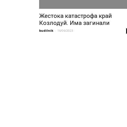
Жестока катастрофа край
Козлодуй. Има загинали
budilnik
-
16/06/2023