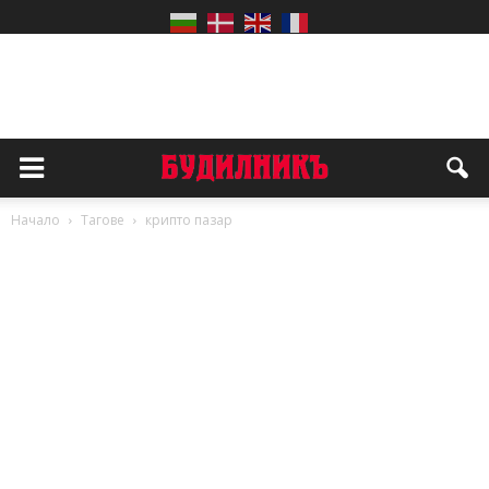
Начало
Тагове
крипто пазар