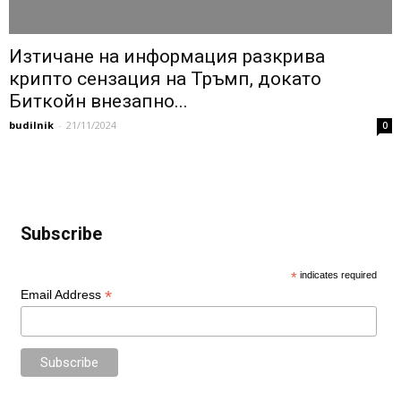
Изтичане на информация разкрива
крипто сензация на Тръмп, докато
Биткойн внезапно...
budilnik
-
21/11/2024
0
Subscribe
*
indicates required
*
Email Address