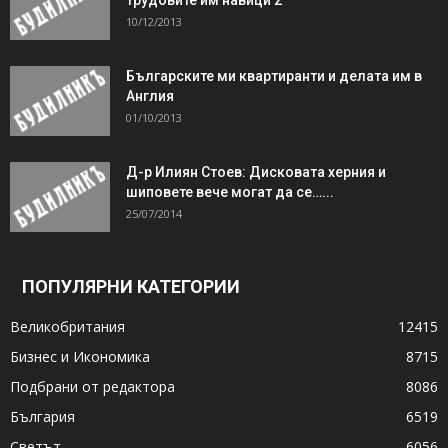
10/12/2013
Българските ми квартиранти и делата им в
Англия
01/10/2013
Д-р Илиян Стоев: Дисковата херния и
шиповете вече могат да се…...
25/07/2014
ПОПУЛЯРНИ КАТЕГОРИИ
Великобритания
12415
Бизнес и Икономика
8715
Подбрани от редактора
8086
България
6519
Светът
6056