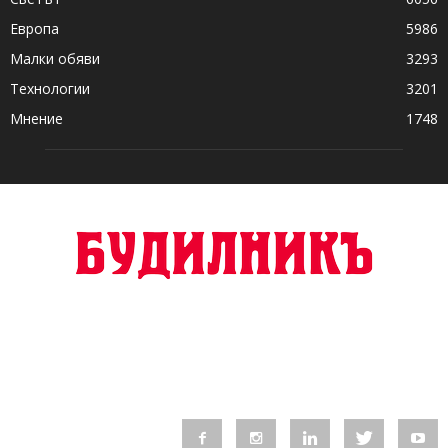
Европа
5986
Малки обяви
3293
Технологии
3201
Мнение
1748