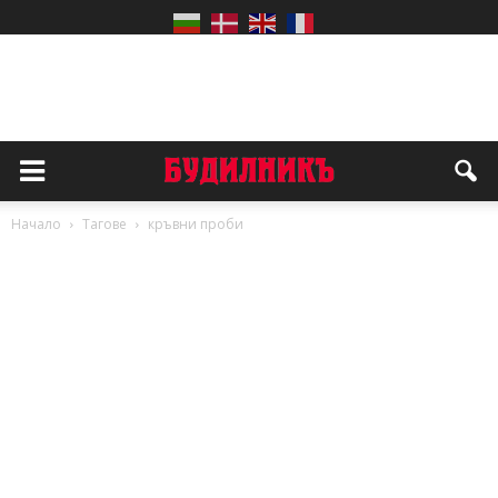
Начало
Тагове
кръвни проби