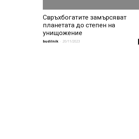
Свръхбогатите замърсяват
планетата до степен на
унищожение
budilnik
-
20/11/2023