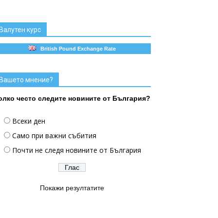
Валутен курс
British Pound Exchange Rate
Вашето мнение?
олко често следите новините от България?
Всеки ден
Само при важни събития
Почти не следя новините от България
Покажи резултатите