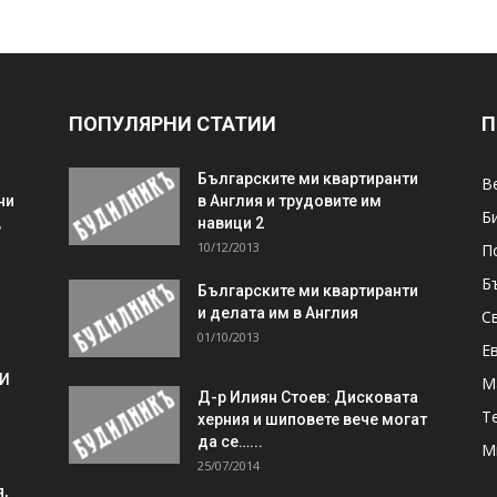
ПОПУЛЯРНИ СТАТИИ
П
Българските ми квартиранти
В
ни
в Англия и трудовите им
Б
,
навици 2
10/12/2013
П
Б
Българските ми квартиранти
и делата им в Англия
С
01/10/2013
Е
 И
М
Д-р Илиян Стоев: Дисковата
Т
херния и шиповете вече могат
да се…...
М
25/07/2014
,