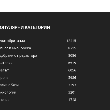
ОПУЛЯРНИ КАТЕГОРИИ
еликобритания
12415
изнес и Икономика
8715
одбрани от редактора
8086
ългария
6519
ветът
6056
вропа
5986
алки обяви
3293
ехнологии
3201
нение
1748