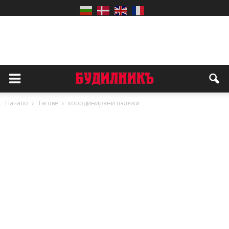
Начало
Тагове
координирани палежи