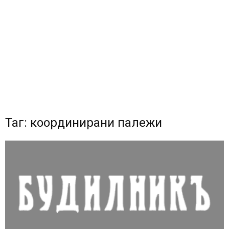
Таг: координирани палежи