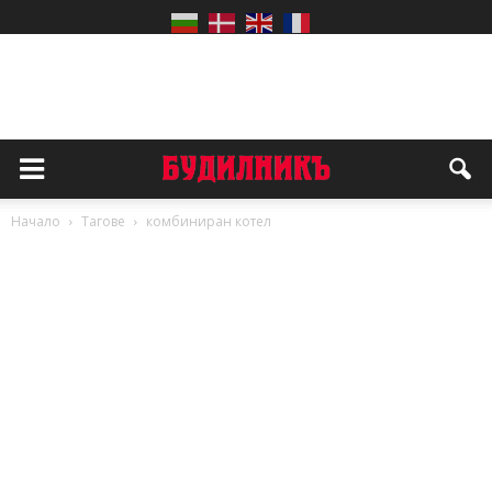
Начало
Тагове
комбиниран котел