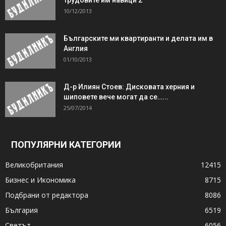
10/12/2013
Българските ми квартиранти и делата им в
Англия
01/10/2013
Д-р Илиян Стоев: Дисковата херния и
шиповете вече могат да се…...
25/07/2014
ПОПУЛЯРНИ КАТЕГОРИИ
Великобритания
12415
Бизнес и Икономика
8715
Подбрани от редактора
8086
България
6519
Светът
6056