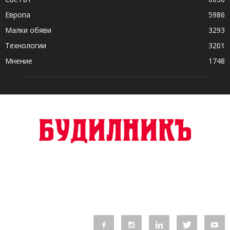
Европа
5986
Малки обяви
3293
Технологии
3201
Мнение
1748