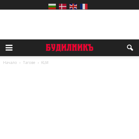
Начало
Тагове
KLM