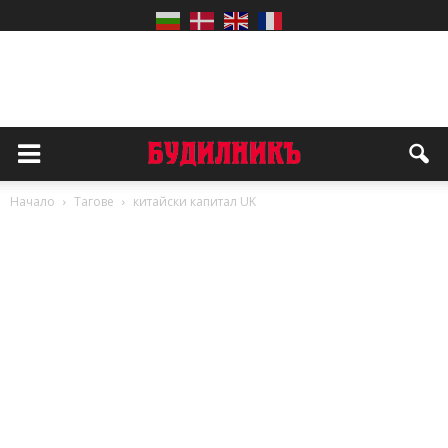
Начало
Тагове
китайски капитал UK