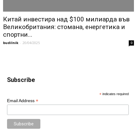
Китай инвестира над $100 милиарда във
Великобритания: стомана, енергетика и
спортни...
budilnik
-
20/04/2025
0
Subscribe
*
indicates required
*
Email Address