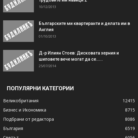
10/12/2013
Българските ми квартиранти и делата им в
Англия
01/10/2013
Д-р Илиян Стоев: Дисковата херния и
шиповете вече могат да се…...
25/07/2014
ПОПУЛЯРНИ КАТЕГОРИИ
Великобритания
12415
Бизнес и Икономика
8715
Подбрани от редактора
8086
България
6519
Светът
6056