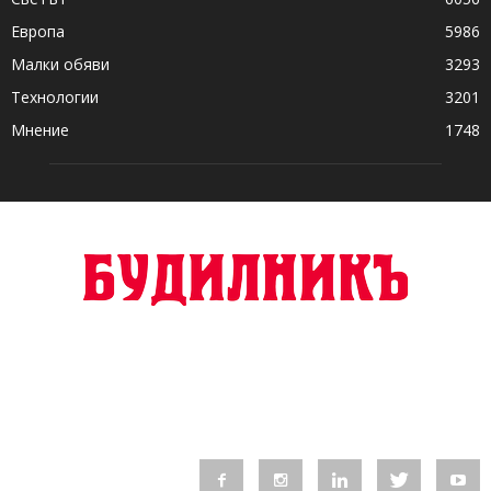
Европа
5986
Малки обяви
3293
Технологии
3201
Мнение
1748