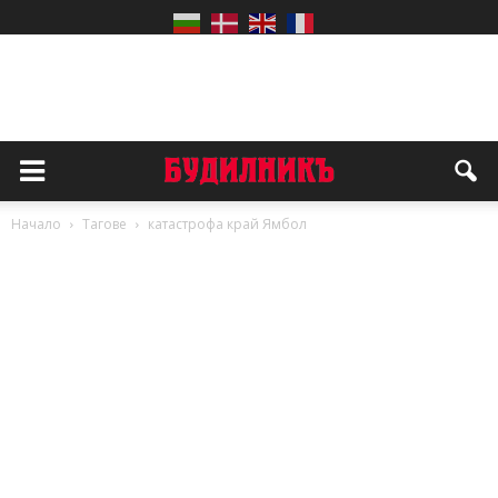
Начало
Тагове
катастрофа край Ямбол