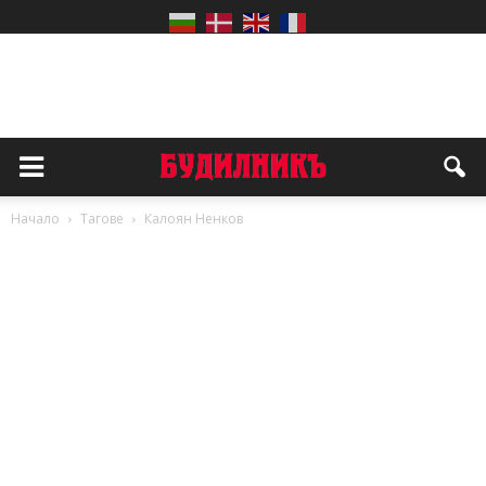
Начало
Тагове
Калоян Ненков