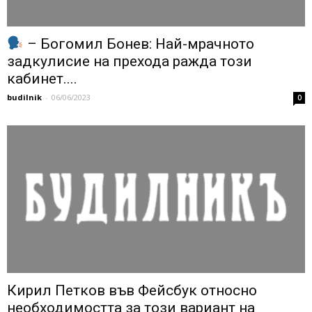
– Богомил Бонев: Най-мрачното
задкулисие на прехода ражда този
кабинет....
budilnik
-
06/06/2023
0
Кирил Петков във Фейсбук относно
необходимостта за този вариант на