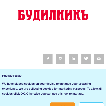
© 2016 Будилник. Всички права запазени.
Privacy Policy
Уебсайт изработка от Go Live UK
We have placed cookies on your device to enhance your browsing
Общи условия
experience. We are collecting cookies for marketing purposes. To allow all
Ние използваме бисквитки за да подобрим услугите си. Ако
cookies click OK. Otherwise you can use this tool to manage.
продължите да посещавате този сайт, ние приемаме, че се
Политика за сигурност и поверителност
съгласявате с използването им.