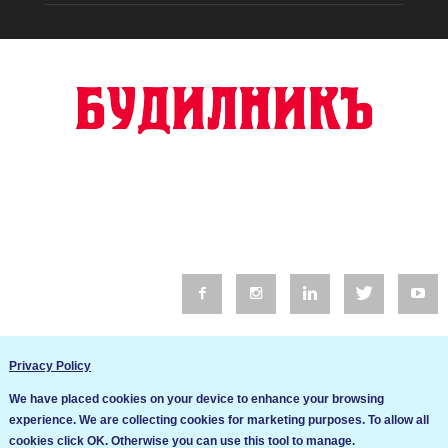
© 2016 Будилник. Всички права запазени.
Privacy Policy
Уебсайт изработка от Go Live UK
We have placed cookies on your device to enhance your browsing
Общи условия
experience. We are collecting cookies for marketing purposes. To allow all
Ние използваме бисквитки за да подобрим услугите си. Ако
cookies click OK. Otherwise you can use this tool to manage.
продължите да посещавате този сайт, ние приемаме, че се