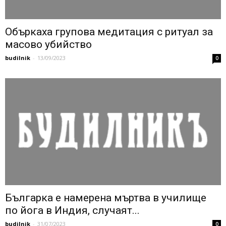
Объркаха групова медитация с ритуал за
масово убийство
budilnik
-
13/09/2023
0
Българка е намерена мъртва в училище
по йога в Индия, случаят...
budilnik
-
31/07/2023
0