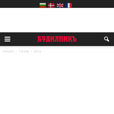
Начало
Тагове
йога