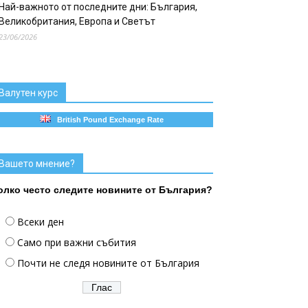
Най-важното от последните дни: България,
Великобритания, Европа и Светът
23/06/2026
Валутен курс
British Pound Exchange Rate
Вашето мнение?
олко често следите новините от България?
Всеки ден
Само при важни събития
Почти не следя новините от България