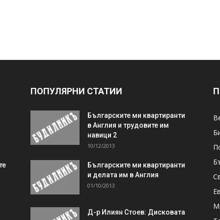
ПОПУЛЯРНИ СТАТИИ
П
Българските ми квартиранти
В
в Англия и трудовите им
Б
навици 2
10/12/2013
П
Б
те
Българските ми квартиранти
и делата им в Англия
С
01/10/2013
Е
М
Д-р Илиян Стоев: Дисковата