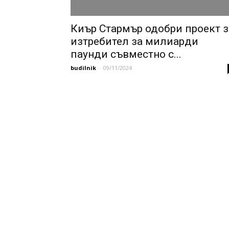
Киър Стармър одобри проект з
изтребител за милиарди
паунди съвместно с...
budilnik
-
09/11/2024