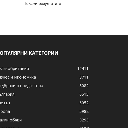
Покажи резултатите
ОПУЛЯРНИ КАТЕГОРИИ
еликобритания
12411
изнес и Икономика
8711
одбрани от редактора
8082
ългария
6515
ветът
6052
вропа
5982
алки обяви
3293