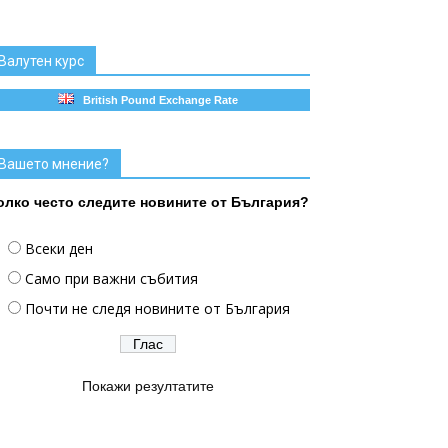
Валутен курс
British Pound Exchange Rate
Вашето мнение?
олко често следите новините от България?
Всеки ден
Само при важни събития
Почти не следя новините от България
Покажи резултатите