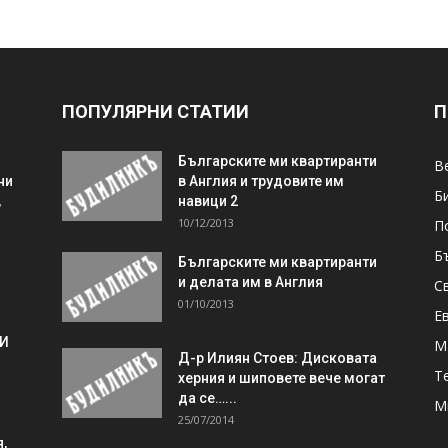
ПОПУЛЯРНИ СТАТИИ
П
Българските ми квартиранти
В
ни
в Англия и трудовите им
Б
,
навици 2
10/12/2013
П
Б
Българските ми квартиранти
и делата им в Англия
С
01/10/2013
Е
 И
М
Д-р Илиян Стоев: Дисковата
Т
херния и шиповете вече могат
да се…...
М
25/07/2014
,