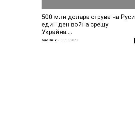
500 млн долара струва на Рус
един ден война срещу
Украйна....
budilnik
-
03/06/2023