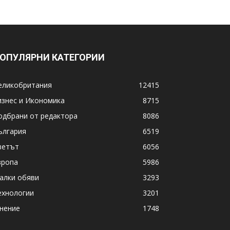
ОПУЛЯРНИ КАТЕГОРИИ
еликобритания
12415
изнес и Икономика
8715
одбрани от редактора
8086
ългария
6519
ветът
6056
вропа
5986
алки обяви
3293
ехнологии
3201
нение
1748