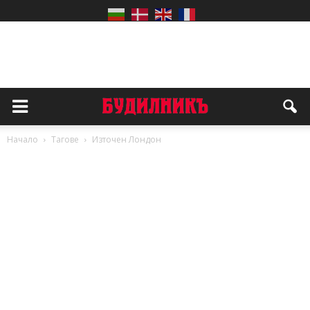
Начало
Тагове
Източен Лондон