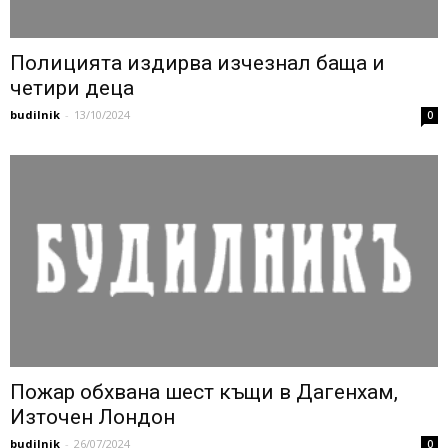
Полицията издирва изчезнал баща и
четири деца
budilnik
-
13/10/2024
0
Пожар обхвана шест къщи в Дагенхам,
Източен Лондон
budilnik
-
26/07/2024
0