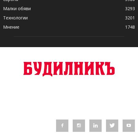
Малки обяви
3293
Технологии
3201
Мнение
1748