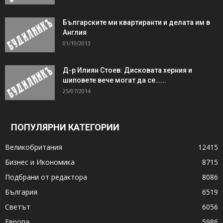
Българските ми квартиранти и делата им в
Англия
01/10/2013
Д-р Илиян Стоев: Дисковата херния и
шиповете вече могат да се…...
25/07/2014
ПОПУЛЯРНИ КАТЕГОРИИ
Великобритания
12415
Бизнес и Икономика
8715
Подбрани от редактора
8086
България
6519
Светът
6056
Европа
5986