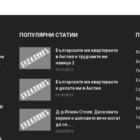
ПОПУЛЯРНИ СТАТИИ
П
Българските ми квартиранти
В
ни
в Англия и трудовите им
Б
,
навици 2
10/12/2013
П
Б
Българските ми квартиранти
и делата им в Англия
С
01/10/2013
Е
 И
М
Д-р Илиян Стоев: Дисковата
Т
херния и шиповете вече могат
да се…...
М
25/07/2014
,