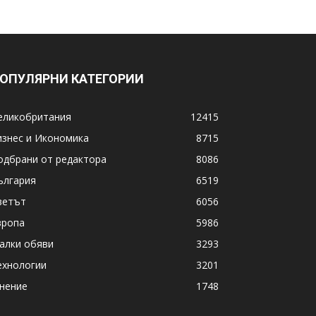
ОПУЛЯРНИ КАТЕГОРИИ
еликобритания
12415
изнес и Икономика
8715
одбрани от редактора
8086
ългария
6519
ветът
6056
вропа
5986
алки обяви
3293
ехнологии
3201
нение
1748