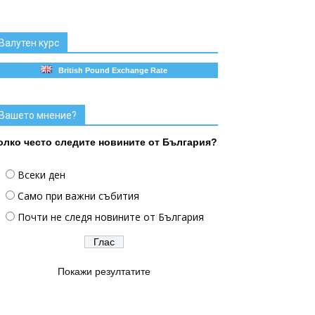
Валутен курс
British Pound Exchange Rate
Вашето мнение?
олко често следите новините от България?
Всеки ден
Само при важни събития
Почти не следя новините от България
Покажи резултатите