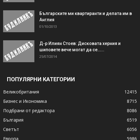
Българските ми квартиранти и делата им в
Англия
01/10/2013
Д-р Илиян Стоев: Дисковата херния и
шиповете вече могат да се…...
25/07/2014
ПОПУЛЯРНИ КАТЕГОРИИ
Великобритания
12415
Бизнес и Икономика
8715
Подбрани от редактора
8086
България
6519
Светът
6056
Европа
5986