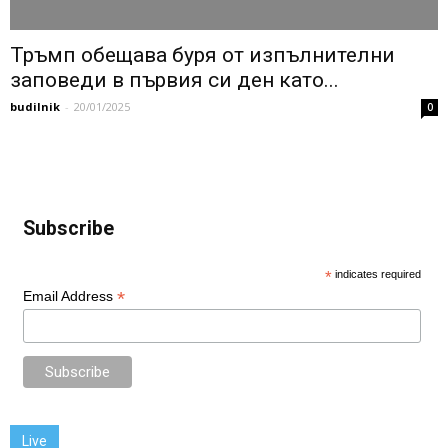
Тръмп обещава буря от изпълнителни
заповеди в първия си ден като...
budilnik
-
20/01/2025
0
Subscribe
*
indicates required
*
Email Address
Live