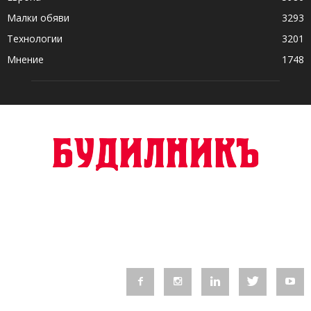
Малки обяви
3293
Технологии
3201
Мнение
1748