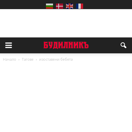
Начало
Тагове
изоставени бебета