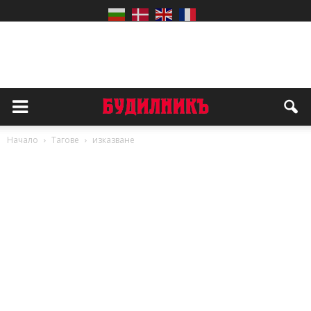
Начало
Тагове
изказване